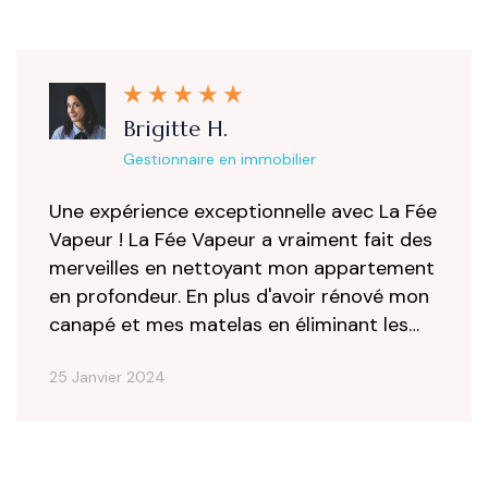
Brigitte H.
Gestionnaire en immobilier
Une expérience exceptionnelle avec La Fée
Vapeur ! La Fée Vapeur a vraiment fait des
merveilles en nettoyant mon appartement
en profondeur. En plus d'avoir rénové mon
canapé et mes matelas en éliminant les
acariens, le nettoyage à la vapeur a laissé
25 Janvier 2024
chaque surface impeccablement propre et
fraîche, sans recourir à des produits
chimiques agressifs. De plus, c'est une
solution non toxique pour ma famille et